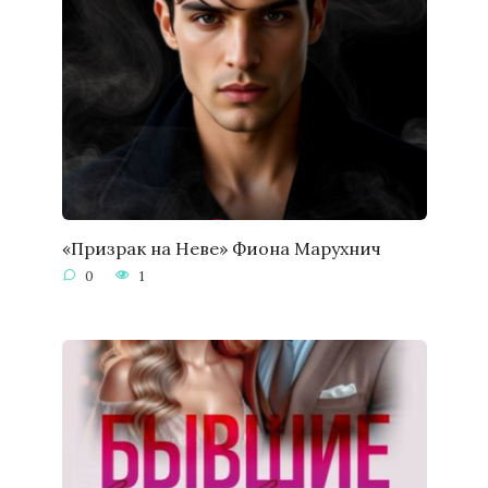
«Призрак на Неве» Фиона Марухнич
0
1