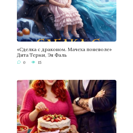
«Сделка с драконом. Мачеха поневоле»
Дита Терми, Эя Фаль
0
15