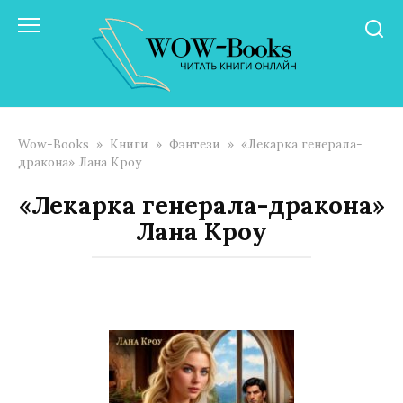
Перейти
к
контенту
Wow-Books
»
Книги
»
Фэнтези
»
«Лекарка генерала-
дракона» Лана Кроу
«Лекарка генерала-дракона»
Лана Кроу