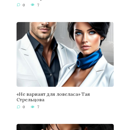
0
7
«Не вариант для ловеласа» Тая
Стрельцова
0
7