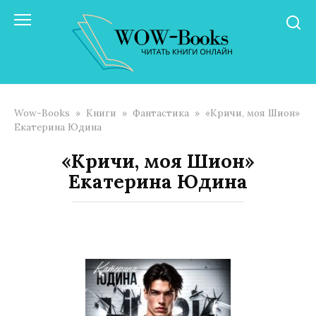
Перейти
к
контенту
Wow-Books
»
Книги
»
Фантастика
»
«Кричи, моя Шион»
Екатерина Юдина
«Кричи, моя Шион»
Екатерина Юдина