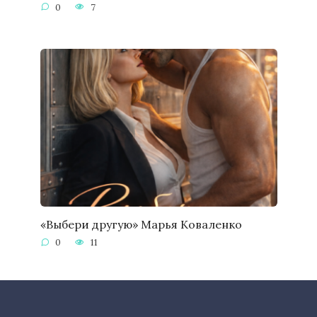
0
7
«Выбери другую» Марья Коваленко
0
11