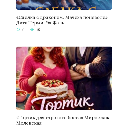
«Сделка с драконом. Мачеха поневоле»
Дита Терми, Эя Фаль
0
15
«Тортик для строгого босса» Мирослава
Меленская