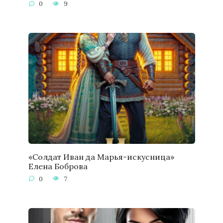
0
9
«Солдат Иван да Марья-искусница»
Елена Боброва
0
7