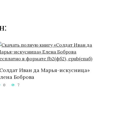
н:
Солдат Иван да Марья-искусница»
лена Боброва
0
7