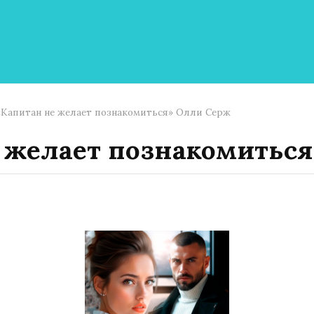
«Капитан не желает познакомиться» Олли Серж
 желает познакомитьс