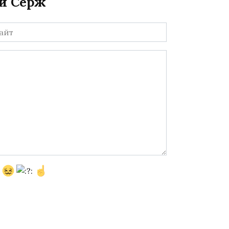
ли Серж
йт