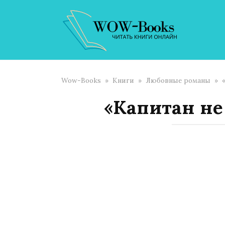
Перейти
к
контенту
Wow-Books
»
Книги
»
Любовные романы
»
«Капитан не