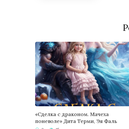
Р
«Сделка с драконом. Мачеха
поневоле» Дита Терми, Эя Фаль