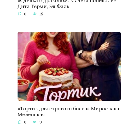
«Сделка с драконом. Мачеха поневоле»
Дита Терми, Эя Фаль
0
15
«Тортик для строгого босса» Мирослава
Меленская
0
9