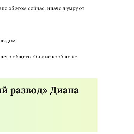
не об этом сейчас, иначе я умру от
глядом.
ичего общего. Он мне вообще не
ий развод» Диана