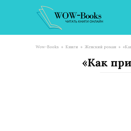
Перейти
к
контенту
Wow-Books
»
Книги
»
Женский роман
»
«Ка
«Как пр