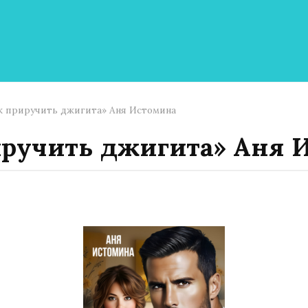
к приручить джигита» Аня Истомина
иручить джигита» Аня 