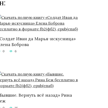
н:
Солдат Иван да Марья-искусница»
лена Боброва
0
6
Бывшие. Вернуть всё назад» Рина
Беж
0
16