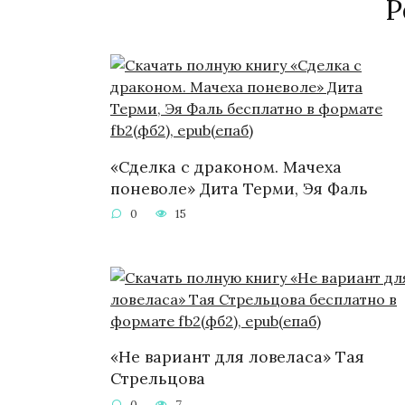
Р
«Сделка с драконом. Мачеха
поневоле» Дита Терми, Эя Фаль
0
15
«Не вариант для ловеласа» Тая
Стрельцова
0
7