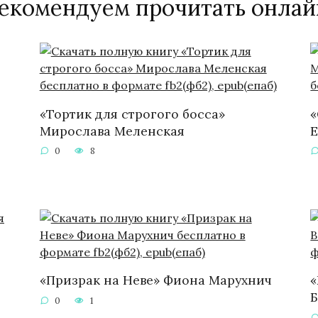
екомендуем прочитать онлай
«Тортик для строгого босса»
«
Мирослава Меленская
Е
0
8
«Призрак на Неве» Фиона Марухнич
«
0
1