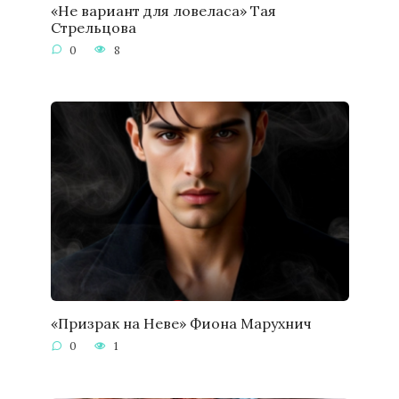
«Не вариант для ловеласа» Тая
Стрельцова
0
8
«Призрак на Неве» Фиона Марухнич
0
1