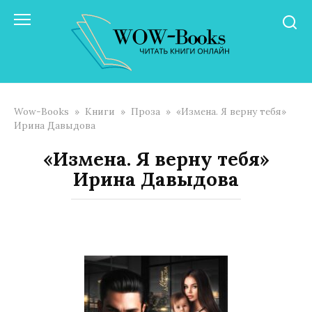
Перейти
к
контенту
Wow-Books
»
Книги
»
Проза
»
«Измена. Я верну тебя»
Ирина Давыдова
«Измена. Я верну тебя»
Ирина Давыдова