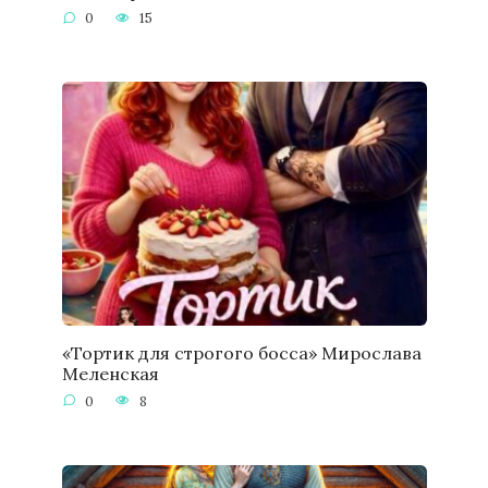
0
15
«Тортик для строгого босса» Мирослава
Меленская
0
8