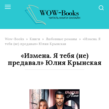
Перейти
к
контенту
Wow-Books
»
Книги
»
Любовные романы
»
«Измена. Я
тебя (не) предавал» Юлия Крынская
«Измена. Я тебя (не)
предавал» Юлия Крынская