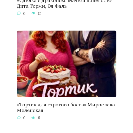
«Сделка с драконом. Мачеха поневоле»
Дита Терми, Эя Фаль
0
15
«Тортик для строгого босса» Мирослава
Меленская
0
9