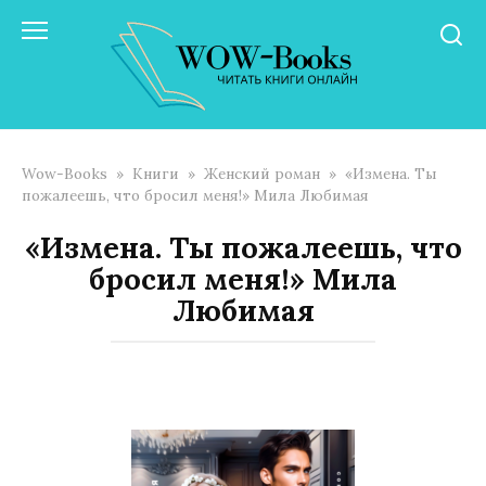
Перейти
к
контенту
Wow-Books
»
Книги
»
Женский роман
»
«Измена. Ты
пожалеешь, что бросил меня!» Мила Любимая
«Измена. Ты пожалеешь, что
бросил меня!» Мила
Любимая