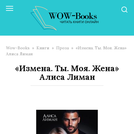
Перейти
к
контенту
Wow-Books
»
Книги
»
Проза
»
«Измена. Ты. Моя. Жена»
Алиса Лиман
«Измена. Ты. Моя. Жена»
Алиса Лиман