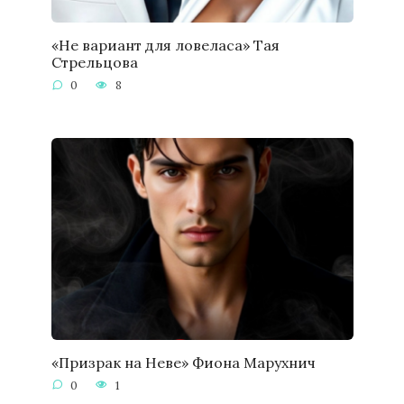
«Не вариант для ловеласа» Тая
Стрельцова
0
8
«Призрак на Неве» Фиона Марухнич
0
1