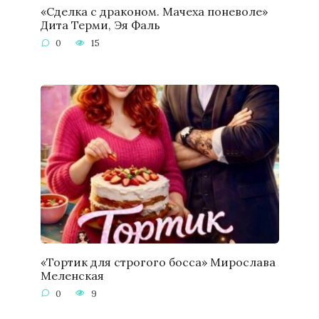
«Сделка с драконом. Мачеха поневоле»
Дита Терми, Эя Фаль
0
15
«Тортик для строгого босса» Мирослава
Меленская
0
9