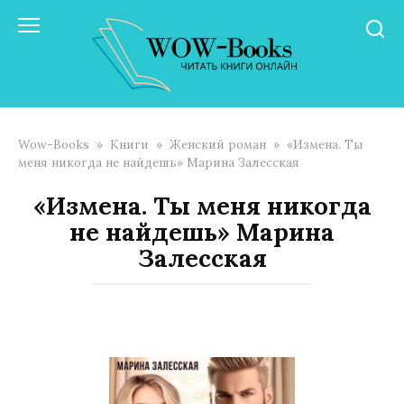
Перейти
к
контенту
Wow-Books
»
Книги
»
Женский роман
»
«Измена. Ты
меня никогда не найдешь» Марина Залесская
«Измена. Ты меня никогда
не найдешь» Марина
Залесская