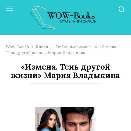
Перейти
к
контенту
Wow-Books
»
Книги
»
Любовные романы
»
«Измена.
Тень другой жизни» Мария Владыкина
«Измена. Тень другой
жизни» Мария Владыкина