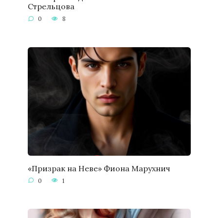
Стрельцова
0
8
«Призрак на Неве» Фиона Марухнич
0
1