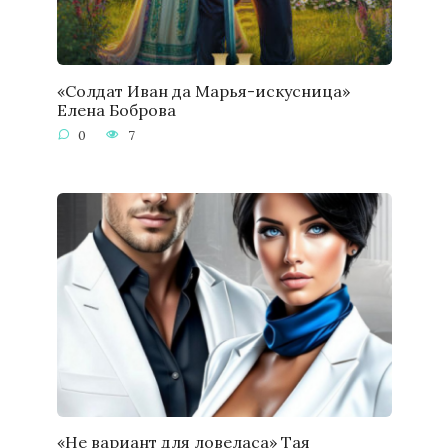
«Солдат Иван да Марья-искусница»
Елена Боброва
0
7
«Не вариант для ловеласа» Тая