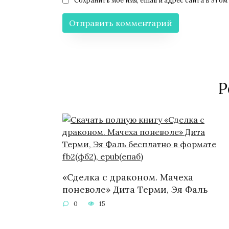
Сохранить моё имя, email и адрес сайта в эт
Р
«Сделка с драконом. Мачеха
поневоле» Дита Терми, Эя Фаль
0
15