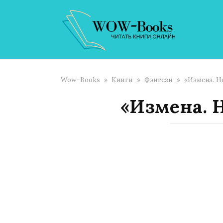
Перейти
к
контенту
Wow-Books
»
Книги
»
Фэнтези
»
«Измена. Н
«Измена. 