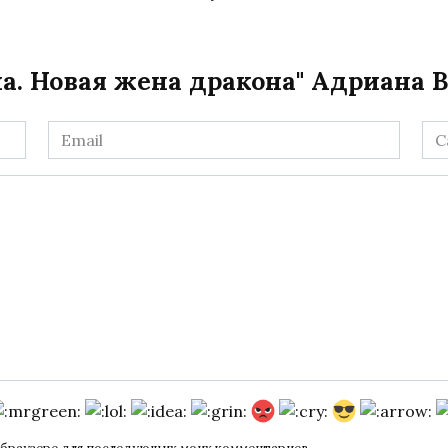
а. Новая жена дракона" Адриана 
Email
Са
*