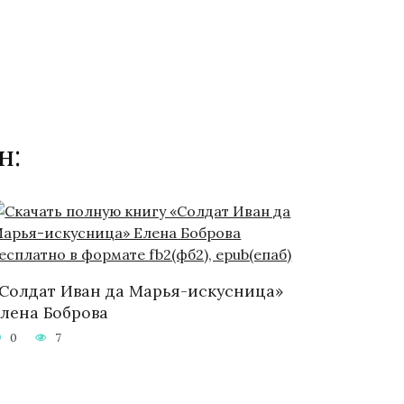
н:
Солдат Иван да Марья-искусница»
лена Боброва
0
7