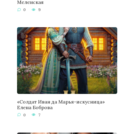
Меленская
0
9
«Солдат Иван да Марья-искусница»
Елена Боброва
0
7