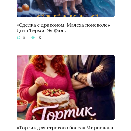
«Сделка с драконом. Мачеха поневоле»
Дита Терми, Эя Фаль
0
15
«Тортик для строгого босса» Мирослава