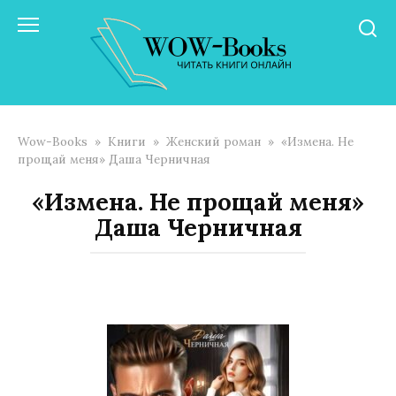
Перейти
к
контенту
Wow-Books
»
Книги
»
Женский роман
»
«Измена. Не
прощай меня» Даша Черничная
«Измена. Не прощай меня»
Даша Черничная