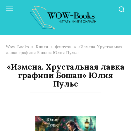
Перейти
к
контенту
Wow-Books
»
Книги
»
Фэнтези
»
«Измена. Хрустальная
лавка графини Бошан» Юлия Пульс
«Измена. Хрустальная лавка
графини Бошан» Юлия
Пульс