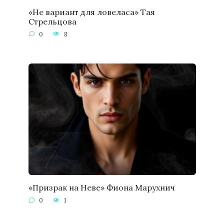
«Не вариант для ловеласа» Тая
Стрельцова
0
8
«Призрак на Неве» Фиона Марухнич
0
1