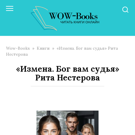
Перейти
к
контенту
Wow-Books
»
Книги
»
«Измена. Бог вам судья» Рита
Нестерова
«Измена. Бог вам судья»
Рита Нестерова