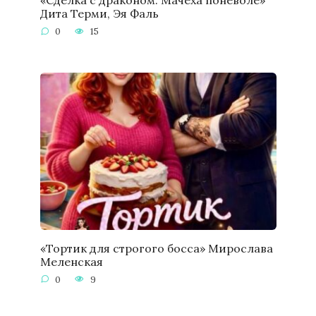
Дита Терми, Эя Фаль
0
15
«Тортик для строгого босса» Мирослава
Меленская
0
9