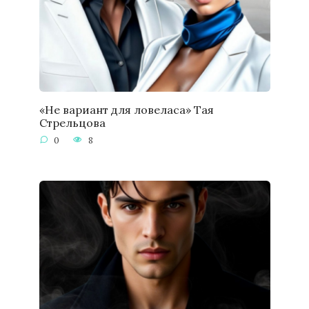
«Не вариант для ловеласа» Тая
Стрельцова
0
8