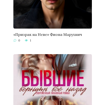
«Призрак на Неве» Фиона Марухнич
0
1