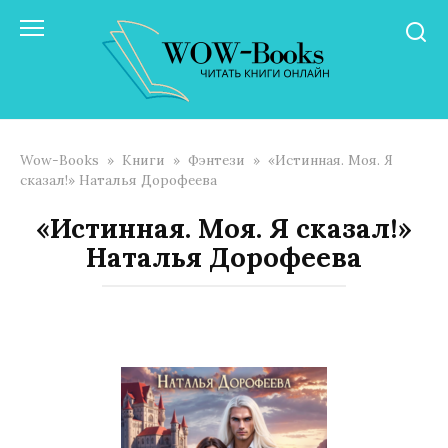
Перейти
к
контенту
Wow-Books
»
Книги
»
Фэнтези
»
«Истинная. Моя. Я
сказал!» Наталья Дорофеева
«Истинная. Моя. Я сказал!»
Наталья Дорофеева