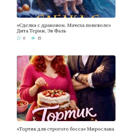
«Сделка с драконом. Мачеха поневоле»
Дита Терми, Эя Фаль
0
15
«Тортик для строгого босса» Мирослава