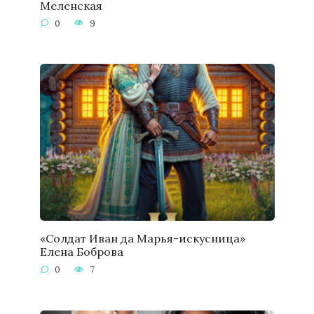
Меленская
0
9
«Солдат Иван да Марья-искусница»
Елена Боброва
0
7