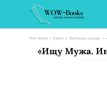
Перейти
к
контенту
Wow-Books
»
Книги
»
Любовные романы
»
«Ищу Мужа. Ин