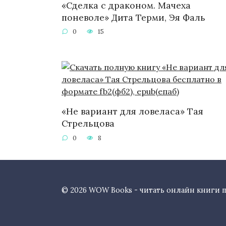
«Сделка с драконом. Мачеха
поневоле» Дита Терми, Эя Фаль
0
15
«Не вариант для ловеласа» Тая
Стрельцова
0
8
© 2026 WOW Books - читать онлайн книги 