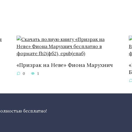
«Призрак на Неве» Фиона Марухнич
«
0
1
полностью бесплатно!