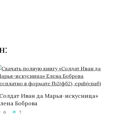
н:
Солдат Иван да Марья-искусница»
лена Боброва
0
7