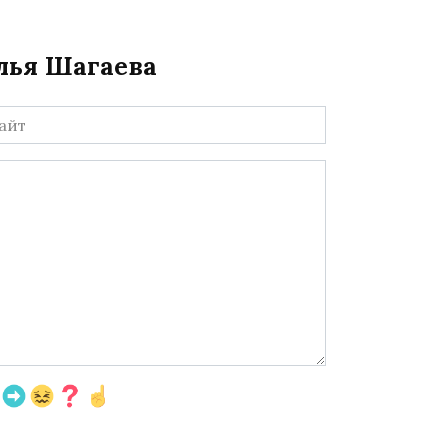
лья Шагаева
йт