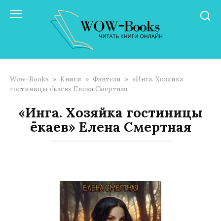
Перейти
к
контенту
Wow-Books
»
Книги
»
Фэнтези
»
«Инга. Хозяйка
гостиницы ёкаев» Елена Смертная
«Инга. Хозяйка гостиницы
ёкаев» Елена Смертная