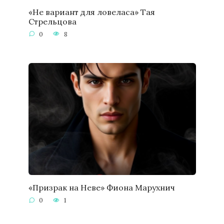
«Не вариант для ловеласа» Тая
Стрельцова
0
8
«Призрак на Неве» Фиона Марухнич
0
1