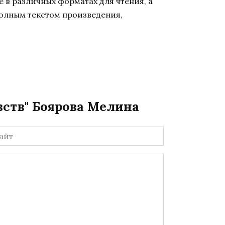
 в различных форматах для чтения, а
полным текстом произведения,
вств" Боярова Мелина
йт