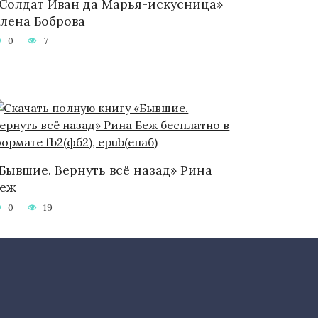
Солдат Иван да Марья-искусница»
лена Боброва
0
7
Бывшие. Вернуть всё назад» Рина
Беж
0
19