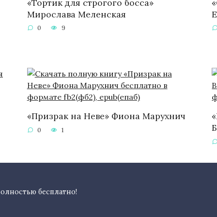
«Тортик для строгого босса»
«
Мирослава Меленская
Е
0
9
«Призрак на Неве» Фиона Марухнич
«
0
1
полностью бесплатно!