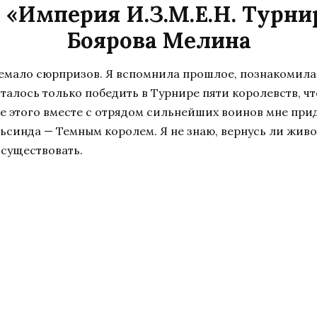
 «Империя И.З.М.Е.Н. Турни
Боярова Мелина
емало сюрпризов. Я вспомнила прошлое, познакомила
алось только победить в Турнире пяти королевств, чт
е этого вместе с отрядом сильнейших воинов мне при
синда — Темным королем. Я не знаю, вернусь ли живой
существовать.