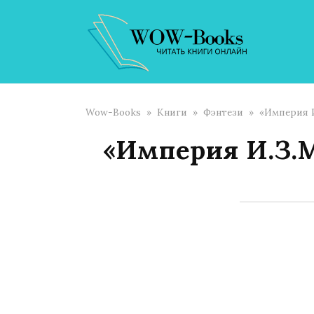
Перейти
к
контенту
Wow-Books
»
Книги
»
Фэнтези
»
«Империя И
«Империя И.З.М