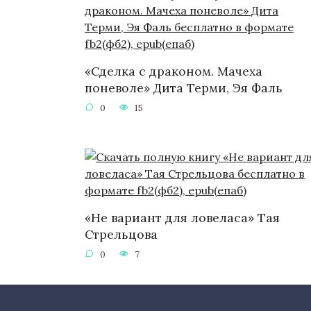
«Сделка с драконом. Мачеха
поневоле» Дита Терми, Эя Фаль
0
15
«Не вариант для ловеласа» Тая
Стрельцова
0
7