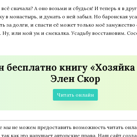
всё сначала? А оно возьми и сбудься! И теперь я в дру
 в монастырь, и думать о ней забыл. Но баронская уса
ать за долги, и спасти её может только моё замужеств
у, или мой ум и смекалка. Усадьбу восстановим. Сосед
н бесплатно книгу «Хозяйка
Элен Скор
Читать онлайн
ne мы не можем предоставить возможность читать онл
, так как это нарушает авторские права. Наш сайт соз