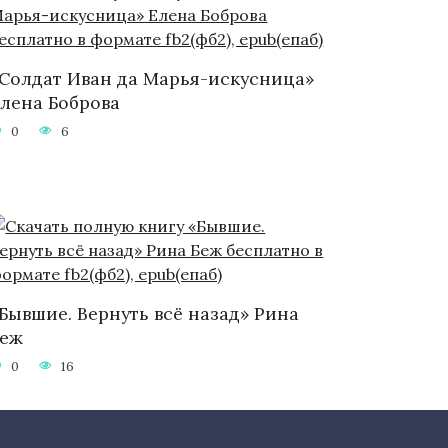
Солдат Иван да Марья-искусница»
лена Боброва
0
6
Бывшие. Вернуть всё назад» Рина
Беж
0
16