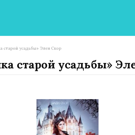
а старой усадьбы» Элен Скор
ка старой усадьбы» Эл