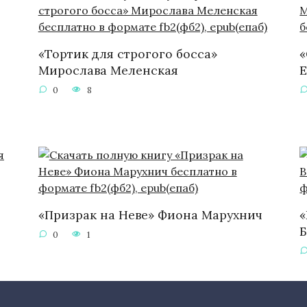
«Тортик для строгого босса»
«
Мирослава Меленская
Е
0
8
«Призрак на Неве» Фиона Марухнич
«
0
1