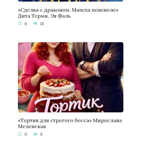
«Сделка с драконом. Мачеха поневоле»
Дита Терми, Эя Фаль
0
15
«Тортик для строгого босса» Мирослава
Меленская
0
8