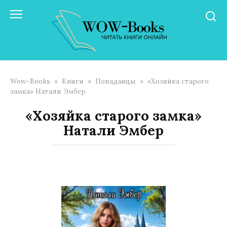
Перейти
к
контенту
Wow-Books
»
Книги
»
Попаданцы
»
«Хозяйка старого
замка» Натали Эмбер
«Хозяйка старого замка»
Натали Эмбер