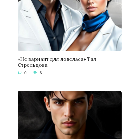
«Не вариант для ловеласа» Тая
Стрельцова
0
8