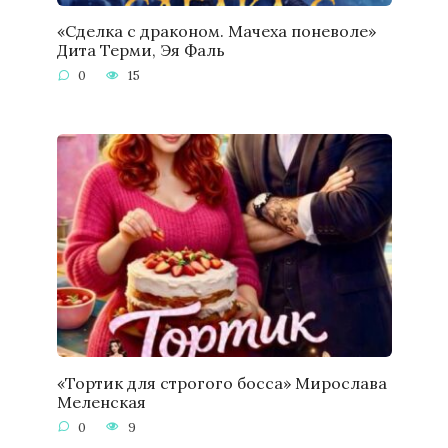
«Сделка с драконом. Мачеха поневоле»
Дита Терми, Эя Фаль
0
15
«Тортик для строгого босса» Мирослава
Меленская
0
9