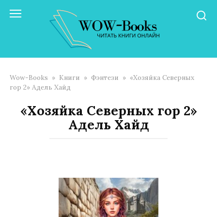
Перейти
к
контенту
Wow-Books
»
Книги
»
Фэнтези
»
«Хозяйка Северных
гор 2» Адель Хайд
«Хозяйка Северных гор 2»
Адель Хайд