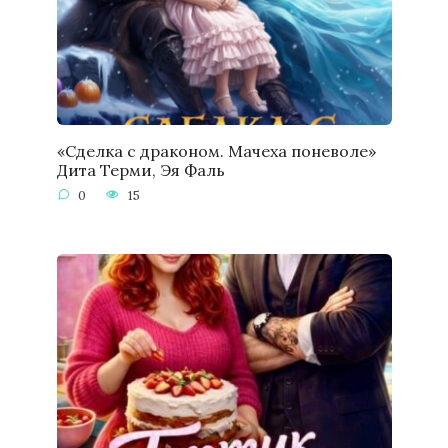
«Сделка с драконом. Мачеха поневоле»
Дита Терми, Эя Фаль
0
15