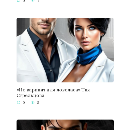
0
7
«Не вариант для ловеласа» Тая
Стрельцова
0
8