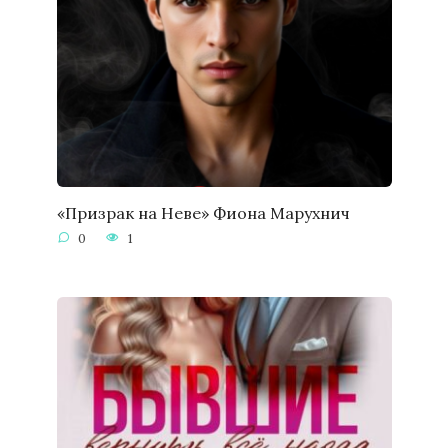
«Призрак на Неве» Фиона Марухнич
0
1