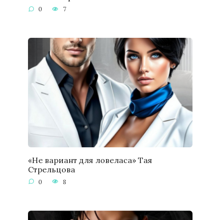
0
7
«Не вариант для ловеласа» Тая
Стрельцова
0
8