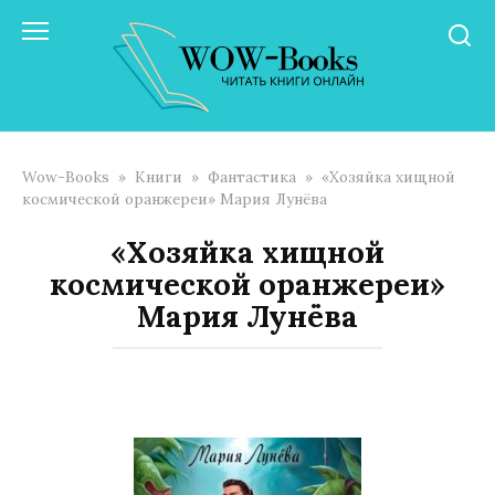
Перейти
к
контенту
Wow-Books
»
Книги
»
Фантастика
»
«Хозяйка хищной
космической оранжереи» Мария Лунёва
«Хозяйка хищной
космической оранжереи»
Мария Лунёва