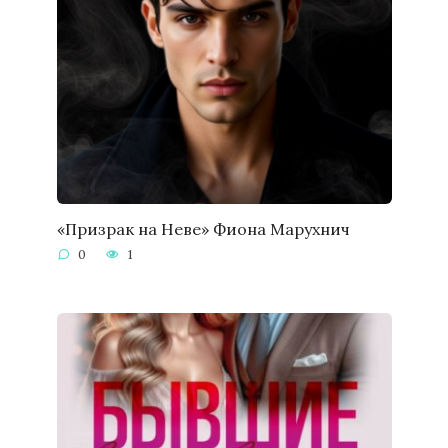
«Призрак на Неве» Фиона Марухнич
0
1