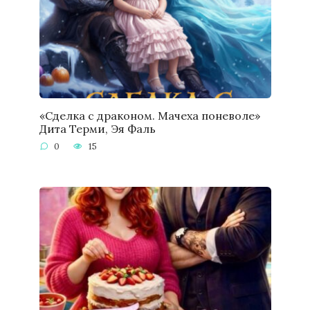
«Сделка с драконом. Мачеха поневоле»
Дита Терми, Эя Фаль
0
15