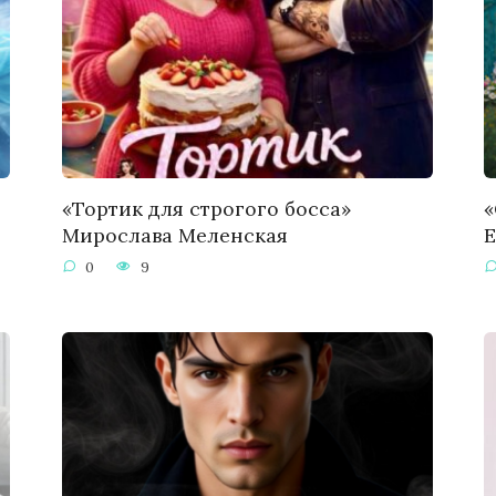
«Тортик для строгого босса»
«
Мирослава Меленская
Е
0
9