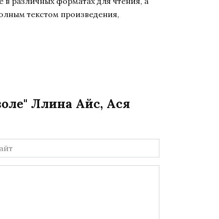
 в различных форматах для чтения, а
полным текстом произведения,
оле" Ллина Айс, Ася
йт