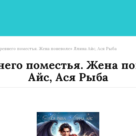
ревнего поместья. Жена поневоле» Ллина Айс, Ася Рыба
него поместья. Жена п
Айс, Ася Рыба