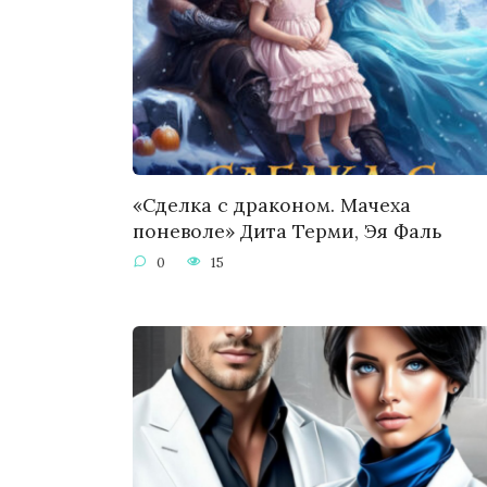
«Сделка с драконом. Мачеха
поневоле» Дита Терми, Эя Фаль
0
15