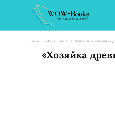
Перейти
к
контенту
Wow-Books
»
Книги
»
Фэнтези
»
«Хозяйка д
«Хозяйка древ