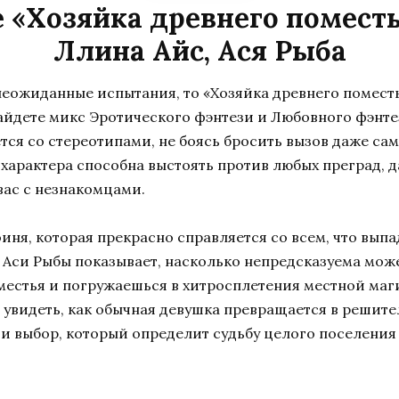
 «Хозяйка древнего помест
Ллина Айс, Ася Рыба
неожиданные испытания, то «Хозяйка древнего помест
 найдете микс Эротического фэнтези и Любовного фэнте
тся со стереотипами, не боясь бросить вызов даже са
 характера способна выстоять против любых преград, 
ас с незнакомцами.
ня, которая прекрасно справляется со всем, что выпад
 Аси Рыбы показывает, насколько непредсказуема може
естья и погружаешься в хитросплетения местной маги
т увидеть, как обычная девушка превращается в решит
и и выбор, который определит судьбу целого поселения