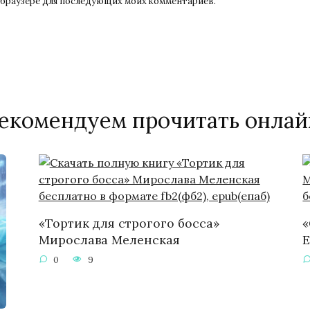
ом браузере для последующих моих комментариев.
екомендуем прочитать онлай
«Тортик для строгого босса»
«
Мирослава Меленская
Е
0
9