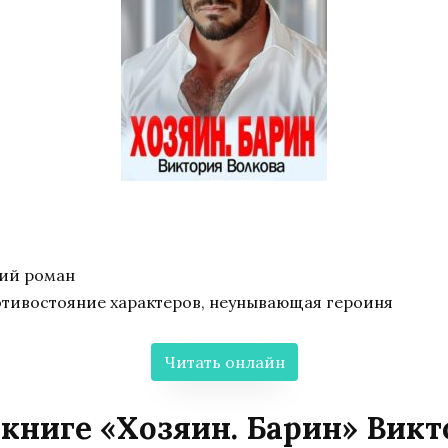
кий роман
отивостояние характеров, неунывающая героиня
Читать онлайн
книге «Хозяин. Барин» Вик