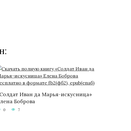
н:
Солдат Иван да Марья-искусница»
лена Боброва
0
7