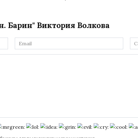
н. Барин" Виктория Волкова
Email
Са
*