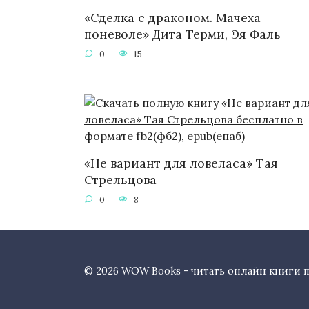
«Сделка с драконом. Мачеха
поневоле» Дита Терми, Эя Фаль
0
15
«Не вариант для ловеласа» Тая
Стрельцова
0
8
© 2026 WOW Books - читать онлайн книги 