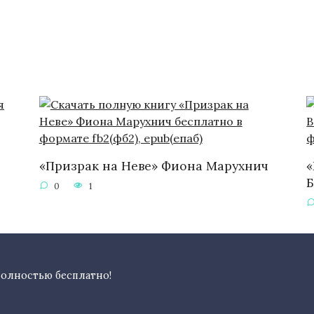
«Призрак на Неве» Фиона Марухнич
«
0
1
полностью бесплатно!