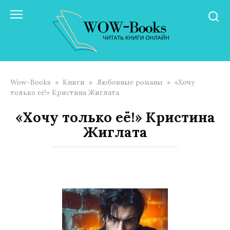
Перейти
к
контенту
Wow-Books
»
Книги
»
Любовные романы
»
«Хочу
только её!» Кристина Жиглата
«Хочу только её!» Кристина
Жиглата