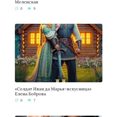
Меленская
0
9
«Солдат Иван да Марья-искусница»
Елена Боброва
0
7