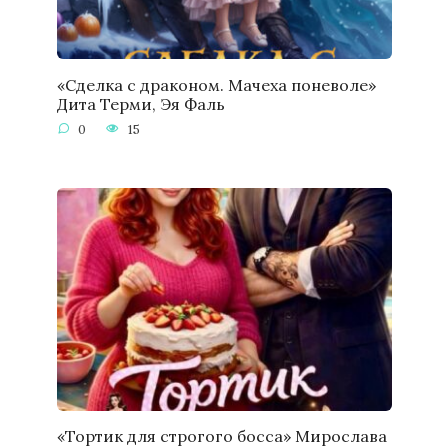
«Сделка с драконом. Мачеха поневоле»
Дита Терми, Эя Фаль
0
15
«Тортик для строгого босса» Мирослава