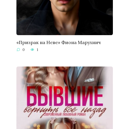
«Призрак на Неве» Фиона Марухнич
0
1