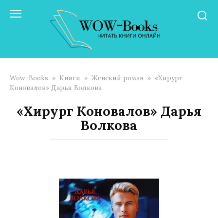
Перейти
к
контенту
Wow-Books
»
Книги
»
Женский роман
»
«Хирург
Коновалов» Дарья Волкова
«Хирург Коновалов» Дарья
Волкова