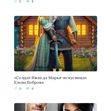
0
8
«Солдат Иван да Марья-искусница»
Елена Боброва
0
6