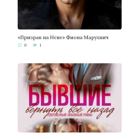
«Призрак на Неве» Фиона Марухнич
0
1