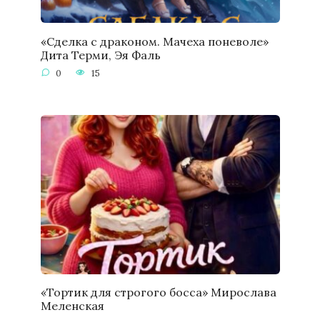
«Сделка с драконом. Мачеха поневоле»
Дита Терми, Эя Фаль
0
15
«Тортик для строгого босса» Мирослава
Меленская