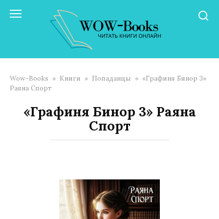
Перейти
к
контенту
Wow-Books
»
Книги
»
Попаданцы
»
«Графиня Бинор 3»
Раяна Спорт
«Графиня Бинор 3» Раяна
Спорт