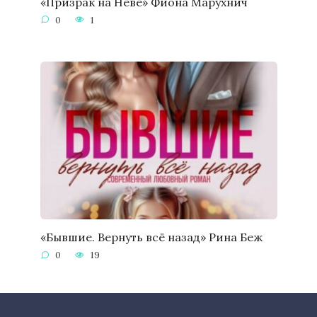
«Призрак на Неве» Фиона Марухнич
0
1
«Бывшие. Вернуть всё назад» Рина Беж
0
19