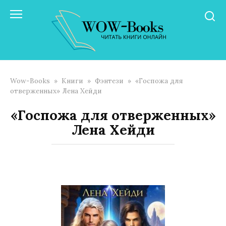
Перейти
к
контенту
Wow-Books
»
Книги
»
Фэнтези
»
«Госпожа для
отверженных» Лена Хейди
«Госпожа для отверженных»
Лена Хейди