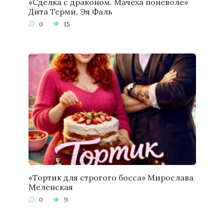
«Сделка с драконом. Мачеха поневоле»
Дита Терми, Эя Фаль
0
15
«Тортик для строгого босса» Мирослава
Меленская
0
9