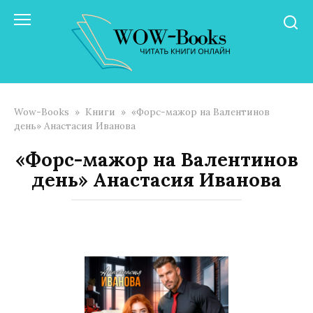
Перейти
к
контенту
Wow-Books
»
Книги
»
«Форс-мажор на Валентинов
день» Анастасия Иванoва
«Форс-мажор на Валентинов
день» Анастасия Иванoва