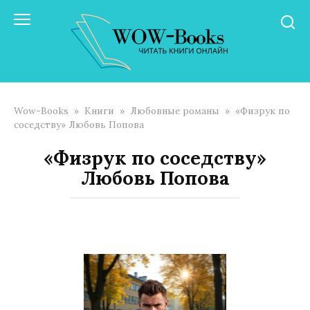
Перейти
к
контенту
Wow-Books
»
Книги
»
Любовные романы
»
«Физрук по
соседству» Любовь Попова
«Физрук по соседству»
Любовь Попова