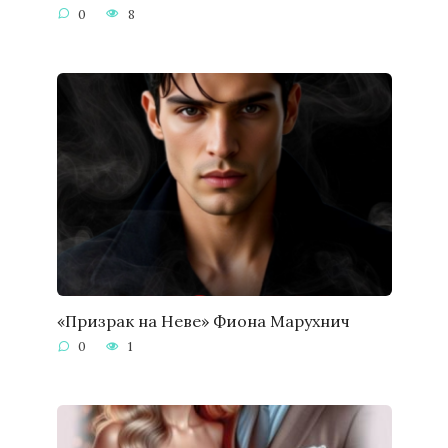
0
8
«Призрак на Неве» Фиона Марухнич
0
1