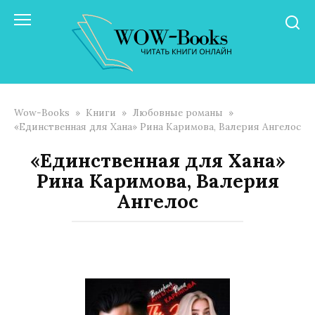
Перейти
к
контенту
Wow-Books
»
Книги
»
Любовные романы
»
«Единственная для Хана» Рина Каримова, Валерия Ангелос
«Единственная для Хана»
Рина Каримова, Валерия
Ангелос