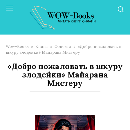
Перейти
к
контенту
Wow-Books
»
Книги
»
Фэнтези
»
«Добро пожаловать в
шкуру злодейки» Майарана Мистеру
«Добро пожаловать в шкуру
злодейки» Майарана
Мистеру