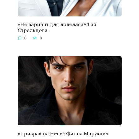
«Не вариант для ловеласа» Тая
Стрельцова
0
8
«Призрак на Неве» Фиона Марухнич