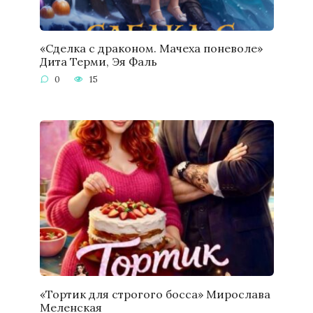
«Сделка с драконом. Мачеха поневоле»
Дита Терми, Эя Фаль
0
15
«Тортик для строгого босса» Мирослава
Меленская