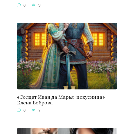
0
9
«Солдат Иван да Марья-искусница»
Елена Боброва
0
7