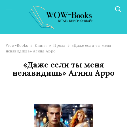
Перейти
к
контенту
Wow-Books
»
Книги
»
Проза
»
«Даже если ты меня
ненавидишь» Агния Арро
«Даже если ты меня
ненавидишь» Агния Арро