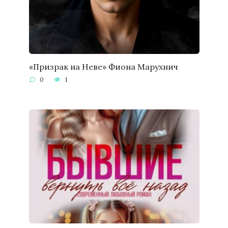
«Призрак на Неве» Фиона Марухнич
0
1