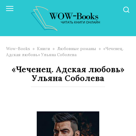
Перейти
к
контенту
Wow-Books
»
Книги
»
Любовные романы
»
«Чеченец.
Адская любовь» Ульяна Соболева
«Чеченец. Адская любовь»
Ульяна Соболева