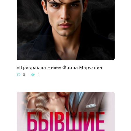
«Призрак на Неве» Фиона Марухнич
0
1