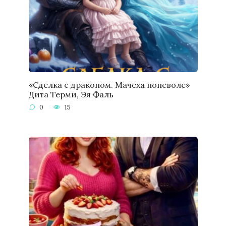
«Сделка с драконом. Мачеха поневоле»
Дита Терми, Эя Фаль
0
15