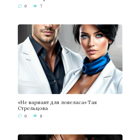
0
7
«Не вариант для ловеласа» Тая
Стрельцова
0
8