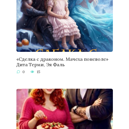
«Сделка с драконом. Мачеха поневоле»
Дита Терми, Эя Фаль
0
15