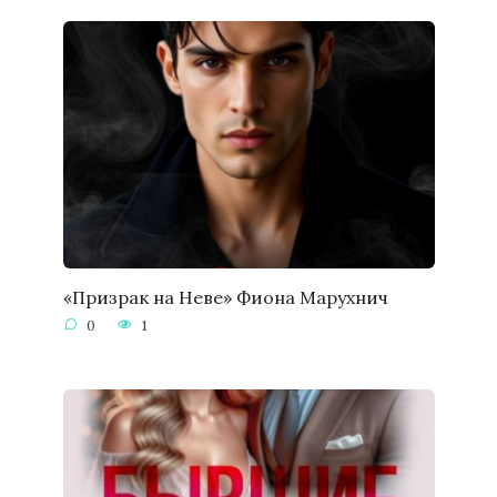
«Призрак на Неве» Фиона Марухнич
0
1