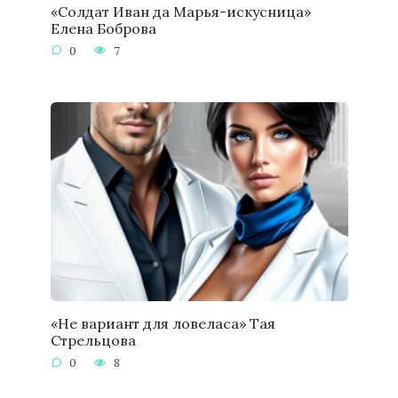
«Солдат Иван да Марья-искусница»
Елена Боброва
0
7
«Не вариант для ловеласа» Тая
Стрельцова
0
8