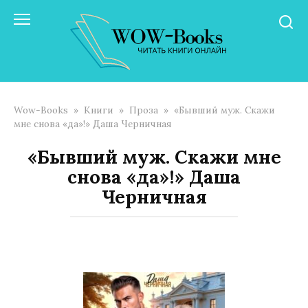
Перейти
к
контенту
Wow-Books
»
Книги
»
Проза
»
«Бывший муж. Скажи
мне снова «да»!» Даша Черничная
«Бывший муж. Скажи мне
снова «да»!» Даша
Черничная