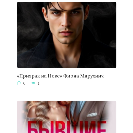
«Призрак на Неве» Фиона Марухнич
0
1