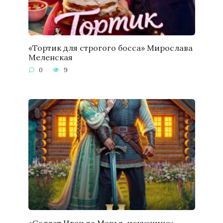
«Тортик для строгого босса» Мирослава
Меленская
0
9
«Солдат Иван да Марья-искусница»