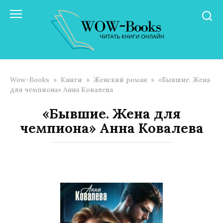
Перейти
к
контенту
Wow-Books
»
Книги
»
Женский роман
»
«Бывшие. Жена
для чемпиона» Анна Ковалева
«Бывшие. Жена для
чемпиона» Анна Ковалева