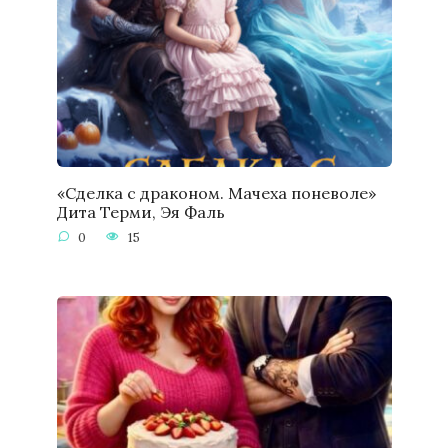
«Сделка с драконом. Мачеха поневоле»
Дита Терми, Эя Фаль
0
15