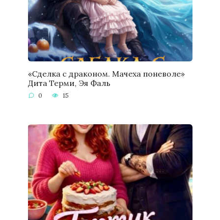
«Сделка с драконом. Мачеха поневоле»
Дита Терми, Эя Фаль
0
15