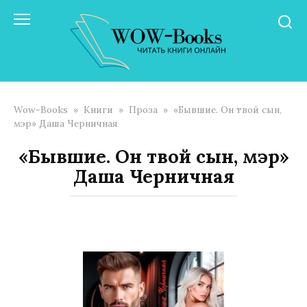
Перейти
к
контенту
Wow-Books
»
Книги
»
Проза
»
«Бывшие. Он твой сын,
мэр» Даша Черничная
«Бывшие. Он твой сын, мэр»
Даша Черничная