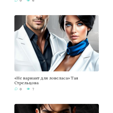
0
6
«Не вариант для ловеласа» Тая
Стрельцова
0
7