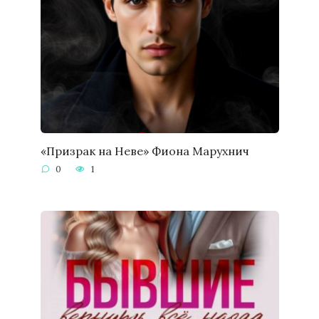
«Призрак на Неве» Фиона Марухнич
0
1