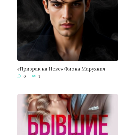
«Призрак на Неве» Фиона Марухнич
0
1