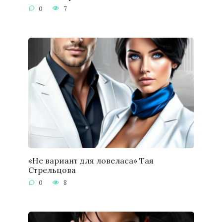
0
7
«Не вариант для ловеласа» Тая
Стрельцова
0
8