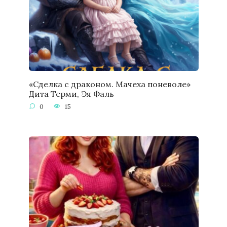
«Сделка с драконом. Мачеха поневоле»
Дита Терми, Эя Фаль
0
15