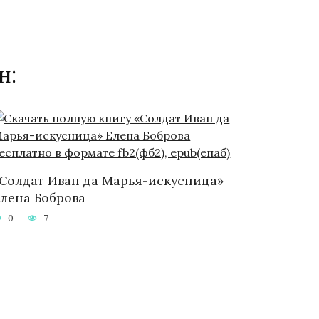
н:
Солдат Иван да Марья-искусница»
лена Боброва
0
7