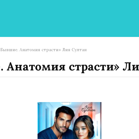
«Бывшие. Анатомия страсти» Лия Султан
 Анатомия страсти» Л