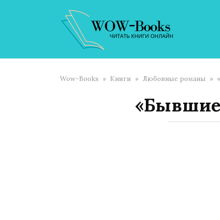
Перейти
к
контенту
Wow-Books
»
Книги
»
Любовные романы
»
«Бывшие.