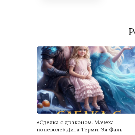
Р
«Сделка с драконом. Мачеха
поневоле» Дита Терми, Эя Фаль