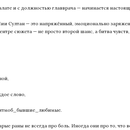
алате и с должностью главврача — начинается настоящ
 Лии Султан — это напряжённый, эмоционально заряж
ентре сюжета — не просто второй шанс, а битва чувств,
ной,
ждое слово,
#литмоб_бывшие_любимые.
арые раны не всегда про боль. Иногда они про то, что в