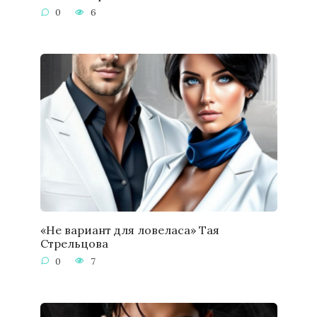
0
6
«Не вариант для ловеласа» Тая
Стрельцова
0
7