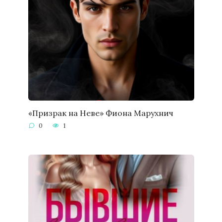
«Призрак на Неве» Фиона Марухнич
0
1