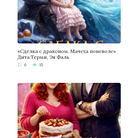
«Сделка с драконом. Мачеха поневоле»
Дита Терми, Эя Фаль
0
15