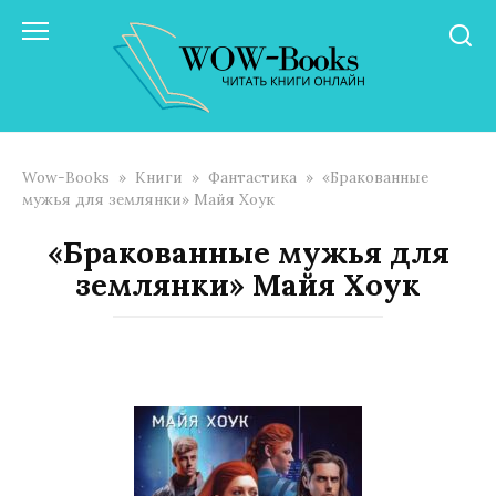
Перейти
к
контенту
Wow-Books
»
Книги
»
Фантастика
»
«Бракованные
мужья для землянки» Майя Хоук
«Бракованные мужья для
землянки» Майя Хоук