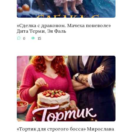
«Сделка с драконом. Мачеха поневоле»
Дита Терми, Эя Фаль
0
15
«Тортик для строгого босса» Мирослава