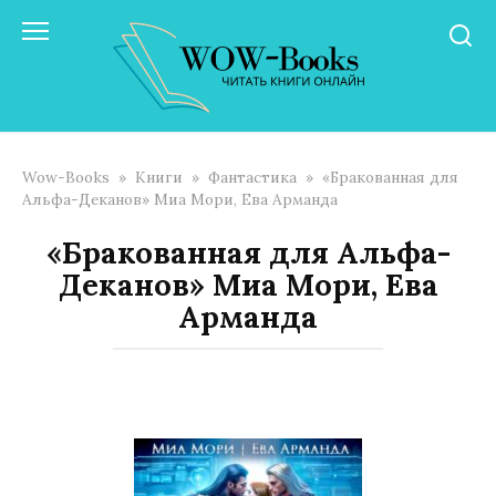
Перейти
к
контенту
Wow-Books
»
Книги
»
Фантастика
»
«Бракованная для
Альфа-Деканов» Миа Мори, Ева Арманда
«Бракованная для Альфа-
Деканов» Миа Мори, Ева
Арманда