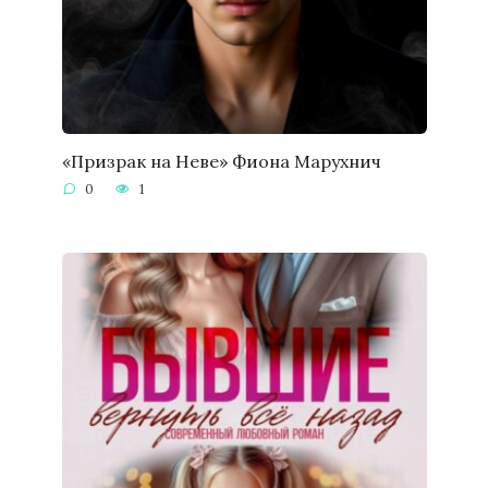
«Призрак на Неве» Фиона Марухнич
0
1