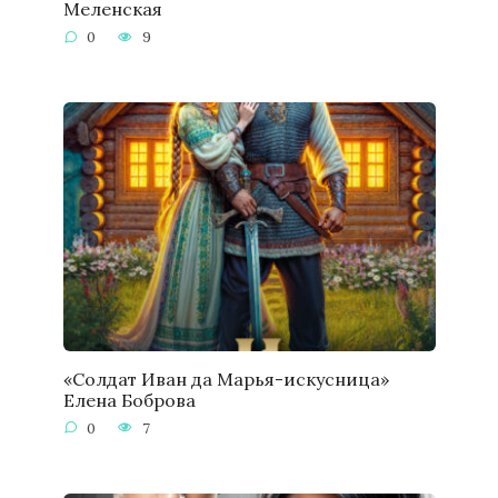
Меленская
0
9
«Солдат Иван да Марья-искусница»
Елена Боброва
0
7