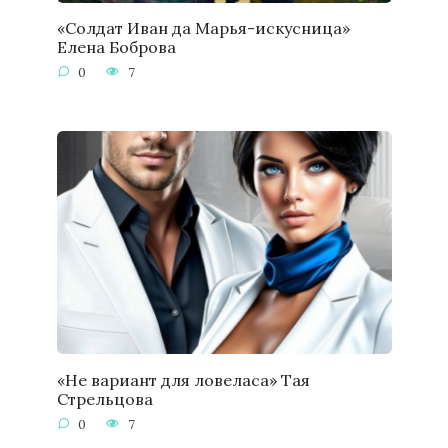
«Солдат Иван да Марья-искусница»
Елена Боброва
0
7
«Не вариант для ловеласа» Тая
Стрельцова
0
7