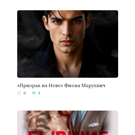
«Призрак на Неве» Фиона Марухнич
0
1