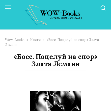
Перейти
к
контенту
Wow-Books
»
Книги
»
«Босс. Поцелуй на спор» Злата
Леманн
«Босс. Поцелуй на спор»
Злата Леманн