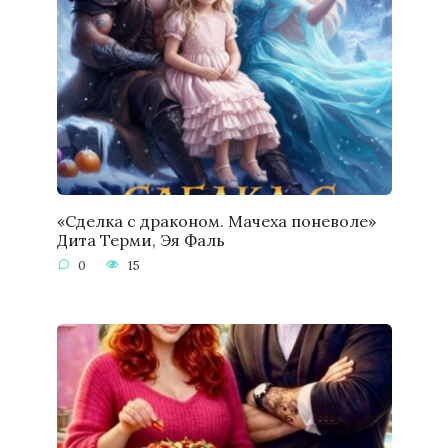
«Сделка с драконом. Мачеха поневоле»
Дита Терми, Эя Фаль
0
15