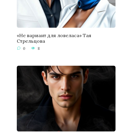
«Не вариант для ловеласа» Тая
Стрельцова
0
8