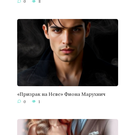
0
8
«Призрак на Неве» Фиона Марухнич
0
1