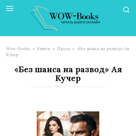
Перейти
к
контенту
Wow-Books
»
Книги
»
Проза
»
«Без шанса на развод» Ая
Кучер
«Без шанса на развод» Ая
Кучер