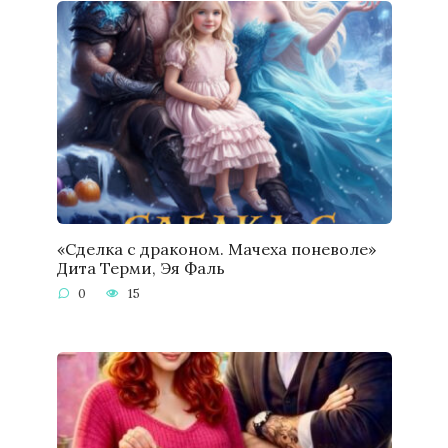
«Сделка с драконом. Мачеха поневоле»
Дита Терми, Эя Фаль
0
15