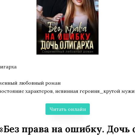
лигарха
еменный любовный роман
востояние характеров, невинная героиня_крутой мужи
Читать онлайн
«Без права на ошибку. Дочь