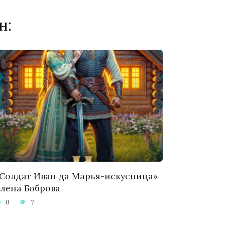
н:
Солдат Иван да Марья-искусница»
лена Боброва
0
7