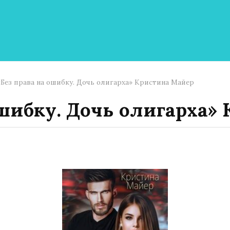
«Без права на ошибку. Дочь олигарха» Кристина Майер
ошибку. Дочь олигарха»