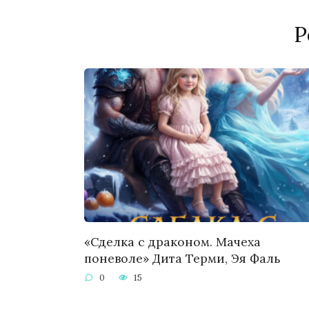
Р
«Сделка с драконом. Мачеха
поневоле» Дита Терми, Эя Фаль
0
15