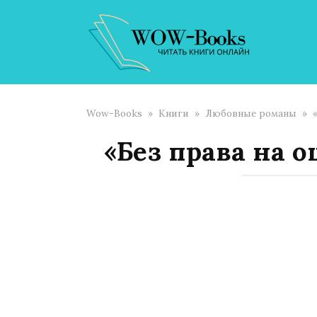
Перейти
к
контенту
Wow-Books
»
Книги
»
Любовные романы
»
«Без права на 