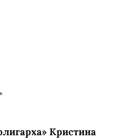
к
 олигарха» Кристина