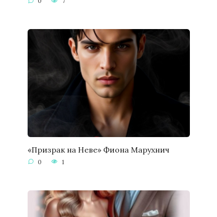
0
7
«Призрак на Неве» Фиона Марухнич
0
1