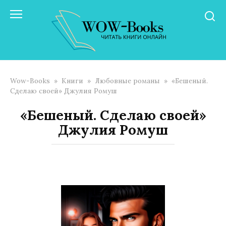
Перейти
к
контенту
Wow-Books
»
Книги
»
Любовные романы
»
«Бешеный.
Сделаю своей» Джулия Ромуш
«Бешеный. Сделаю своей»
Джулия Ромуш