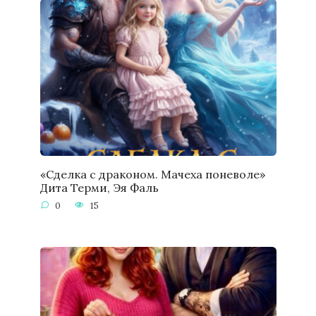
«Сделка с драконом. Мачеха поневоле»
Дита Терми, Эя Фаль
0
15