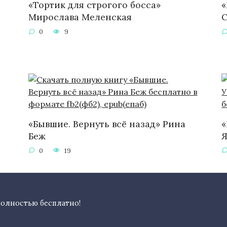
«Тортик для строгого босса»
«
Мирослава Меленская
С
0
9
ч
«Бывшие. Вернуть всё назад» Рина
«
Беж
Я
0
19
полностью бесплатно!