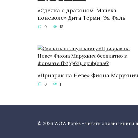
«Сделка с драконом. Мачеха
поневоле» Дита Терми, Эя Фаль
0
15
«Призрак на Неве» Фиона Марухни
0
1
© 2026 WOW Books - читать онлайн книги 