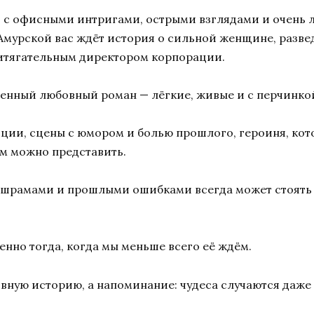
 — с офисными интригами, острыми взглядами и очень 
Амурской вас ждёт история о сильной женщине, развед
ритягательным директором корпорации.
енный любовный роман — лёгкие, живые и с перчинко
оции, сцены с юмором и болью прошлого, героиня, котор
м можно представить.
за шрамами и прошлыми ошибками всегда может стоять
енно тогда, когда мы меньше всего её ждём.
овную историю, а напоминание: чудеса случаются даже 